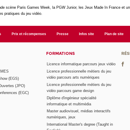
rande scène Paris Games Week, la PGW Junior, les Jeux Made In France et 
es pratiques du jeu vidéo.
s
Prix et récompenses
Presse
Infos site
Plan de site
FORMATIONS
RÉS
Licence informatique parcours jeux vidéo
GAMES
Licence professionnelle métiers du jeu
vidéo parcours arts numériques
Show (EGS)
Licence professionnelle métiers du jeu
Ouvertes (JPO)
vidéo parcours game design
nferences (EGC)
Diplôme d'ingénieur spécialité
informatique et multimédia
Master audiovisuel, médias interactifs
numériques, jeux
International Master's degree (Taught in