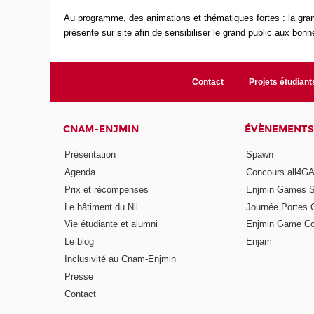
Au programme, des animations et thématiques fortes : la g
présente sur site afin de sensibiliser le grand public aux bonn
Contact
Projets étudiant
CNAM-ENJMIN
ÉVÈNEMENTS
Présentation
Spawn
Agenda
Concours all4
Prix et récompenses
Enjmin Games 
Le bâtiment du Nil
Journée Portes 
Vie étudiante et alumni
Enjmin Game Co
Le blog
Enjam
Inclusivité au Cnam-Enjmin
Presse
Contact