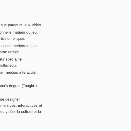
ique parcours jeux vidéo
onnelle métiers du jeu
rts numériques
onnelle métiers du jeu
game design
ur spécialité
multimédia
el, médias interactifs
x
ter's degree (Taught in
sé designer
mersives, interactives et
eu vidéo, la culture et la