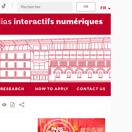
FR
dias
interactifs
numériques
RESEARCH
HOW TO APPLY
CONTACT US