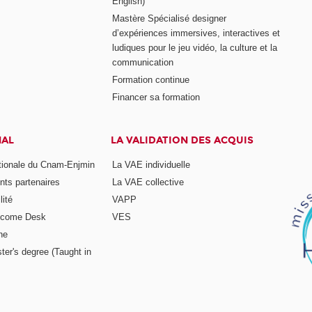
English)
Mastère Spécialisé designer
d’expériences immersives, interactives et
ludiques pour le jeu vidéo, la culture et la
communication
Formation continue
Financer sa formation
NAL
LA VALIDATION DES ACQUIS
ationale du Cnam-Enjmin
La VAE individuelle
nts partenaires
La VAE collective
ité
VAPP
elcome Desk
VES
ne
ter's degree (Taught in