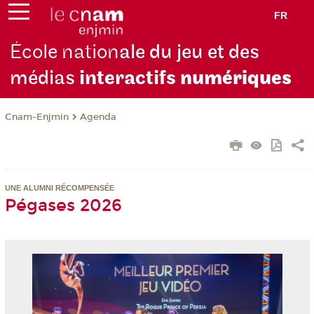
FR
École nation
ale du jeu et des
médias
interactifs
numériques
Cnam-Enjmin
Agenda
UNE ALUMNI RÉCOMPENSÉE
Pégases 2026