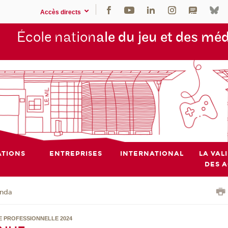
Accès directs
École nation
ale du jeu et des mé
TIONS
ENTREPRISES
INTERNATIONAL
LA VAL
DES 
nda
E PROFESSIONNELLE 2024