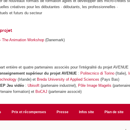
er de nouveaux formats de formation agiles et développer des micro-crédits su
lles créatives pour les débutantes · débutants, les professionnelles ·
tuels et futurs du secteur
projet
 - The Animation Workshop
(Danemark)
art entière et quatre partenaires associés pour l'intégralité du projet AVENUE
l'enseignement supérieur
du projet AVENUE
:
Politecnico di Torino
(Italie),
I
Technology
(Irlande) et
Breda University of Applied Sciences
(Pays Bas)
CEP Jeu vidéo
:
Ubisoft
(partenaire industriel),
Pôle Image Magelis
(partenair
tenaire formation) et
BoCAJ
(partenaire associé)
s
Prix et récompenses
Presse
Infos site
Plan de site