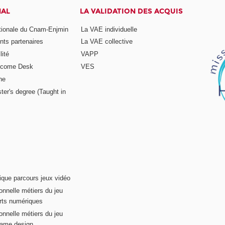
NAL
LA VALIDATION DES ACQUIS
ationale du Cnam-Enjmin
La VAE individuelle
nts partenaires
La VAE collective
ité
VAPP
elcome Desk
VES
ne
ter's degree (Taught in
ique parcours jeux vidéo
onnelle métiers du jeu
rts numériques
onnelle métiers du jeu
game design