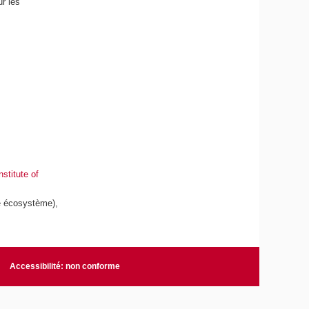
r les
nstitute of
e écosystème),
Accessibilité: non conforme