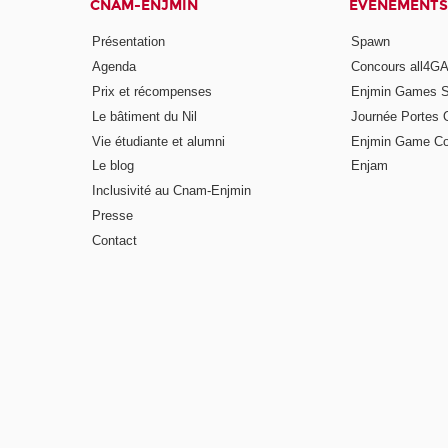
CNAM-ENJMIN
ÉVÈNEMENTS
Présentation
Spawn
Agenda
Concours all4
Prix et récompenses
Enjmin Games 
Le bâtiment du Nil
Journée Portes 
Vie étudiante et alumni
Enjmin Game Co
Le blog
Enjam
Inclusivité au Cnam-Enjmin
Presse
Contact