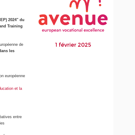
CEP) 2024" du
and Training
1 février 2025
 européenne de
dans les
ion européenne
ucation et la
éatives entre
des