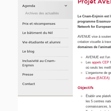
Projet AV
Agenda
Archives des actualités
Le Cnam-Enjmin est la
programme Erasmus+ d
Prix et récompenses
Network for European
Le bâtiment du Nil
AVENUE vise à soutenir
création visuelle à trav
Vie étudiante et alumni
domaines de l'animatio
Le blog
AVENUE est l'un d
Inclusivité au Cnam-
Les
appels CEP
f
Enjmin
où seuls les meil
L'organisme de ge
Presse
culture (EACEA)
Contact
Objectifs
Établir une plate
les 5 centres nati
connaissances, la