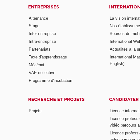
ENTREPRISES
INTERNATIO
Alternance
La vision intern
Stage
Nos établisseme
Inter-entreprise
Bourses de mobil
Intra-entreprise
International W
Partenariats
Actualités à la u
Taxe d'apprentissage
International Mas
English)
Mécénat
VAE collective
Programme d'incubation
RECHERCHE ET PROJETS
CANDIDATER
Projets
Licence informat
Licence professi
vidéo parcours a
Licence professi
vidéo parcours 