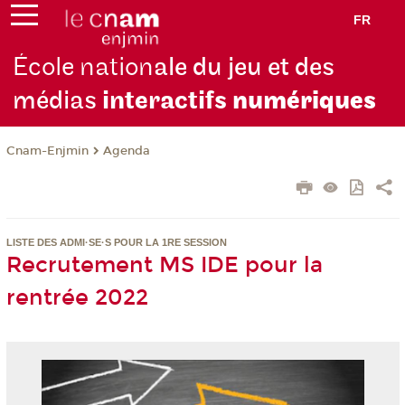
FR
École nation
ale du jeu et des
médias
interactifs
numériques
Cnam-Enjmin
Agenda
LISTE DES ADMI·SE·S POUR LA 1RE SESSION
Recrutement MS IDE pour la
rentrée 2022