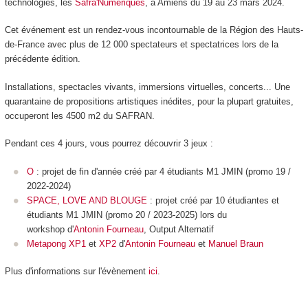
technologies, les
Safra'Numériques
, à Amiens du 19 au 23 mars 2024.
Cet événement est un rendez-vous incontournable de la Région des Hauts-
de-France avec plus de 12 000 spectateurs et spectatrices lors de la
précédente édition.
Installations, spectacles vivants, immersions virtuelles, concerts... Une
quarantaine de propositions artistiques inédites, pour la plupart gratuites,
occuperont les 4500 m
2
du SAFRAN.
Pendant ces 4 jours, vous pourrez découvrir 3 jeux :
O
: projet de fin d'année créé par 4 étudiants M1 JMIN (promo 19 /
2022-2024)
SPACE, LOVE AND BLOUGE
: projet créé par 10 étudiantes et
étudiants M1 JMIN (promo 20 / 2023-2025) lors du
workshop d'
Antonin Fourneau
, Output Alternatif
Metapong XP1
et
XP2
d'
Antonin Fourneau
et
Manuel Braun
Plus d'informations sur l'évènement
ici
.