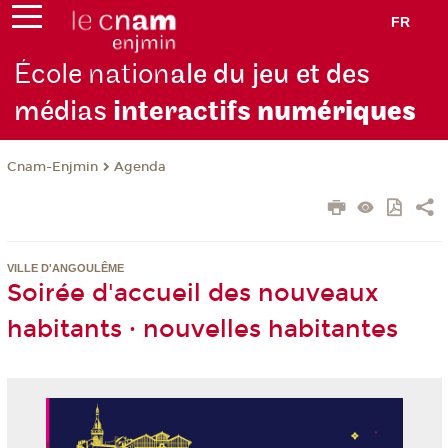
FR
École nation
ale du jeu et des
médias
interactifs
numériques
Cnam-Enjmin
Agenda
VILLE D'ANGOULÊME
Soirée d'accueil des nouveaux
habitants · nouvelles habitantes