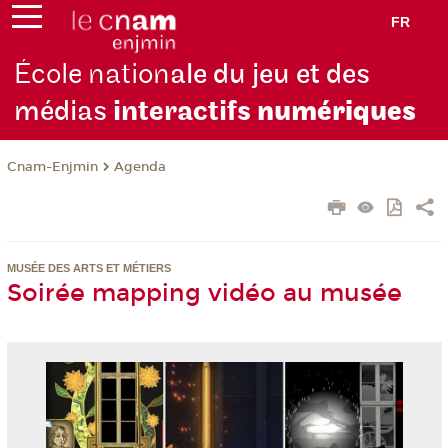
FR
École nation
ale du jeu et des
médias
interactifs
numériques
Cnam-Enjmin
Agenda
MUSÉE DES ARTS ET MÉTIERS
Soirée mapping vidéo au musée