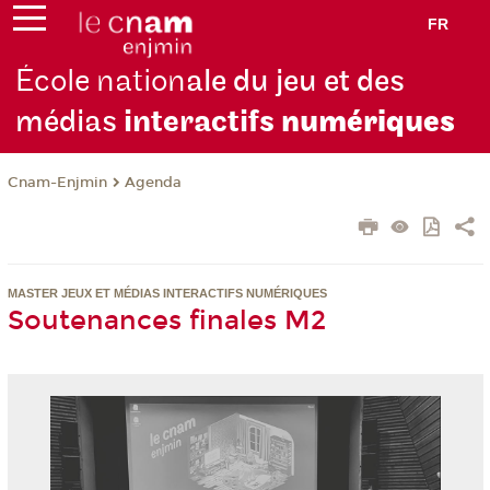
FR
École nation
ale du jeu et des
médias
interactifs
numériques
Cnam-Enjmin
Agenda
MASTER JEUX ET MÉDIAS INTERACTIFS NUMÉRIQUES
Soutenances finales M2