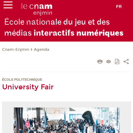
FR
École nation
ale du jeu et des
médias
interactifs
numériques
Cnam-Enjmin
Agenda
ÉCOLE POLYTECHNIQUE
University Fair