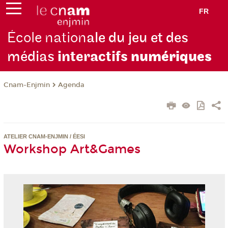
FR
École nation
ale du jeu et des
médias
interactifs
numériques
Cnam-Enjmin
Agenda
ATELIER CNAM-ENJMIN / ÉESI
Workshop Art&Games