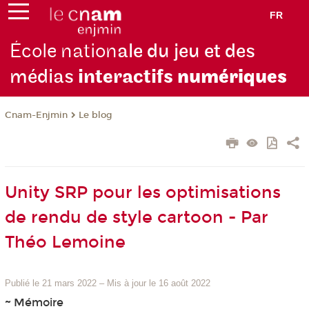
FR
École nation
ale du jeu et des
médias
interactifs
numériques
Cnam-Enjmin
Le blog
Unity SRP pour les optimisations
de rendu de style cartoon - Par
Théo Lemoine
Publié le 21 mars 2022
–
Mis à jour le 16 août 2022
~ Mémoire