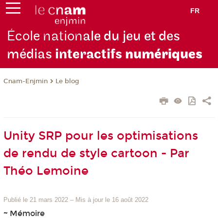
FR
École nation
ale du jeu et des
médias
interactifs
numériques
Cnam-Enjmin
Le blog
Unity SRP pour les optimisations
de rendu de style cartoon - Par
Théo Lemoine
Publié le 21 mars 2022
–
Mis à jour le 16 août 2022
~ Mémoire