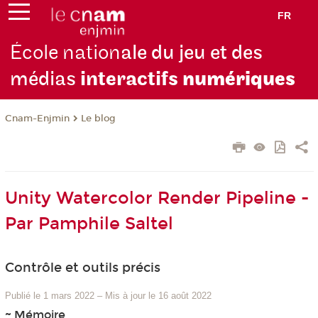
FR
École nation
ale du jeu et des
médias
interactifs
numériques
Cnam-Enjmin
Le blog
Unity Watercolor Render Pipeline -
Par Pamphile Saltel
Contrôle et outils précis
Publié le 1 mars 2022
–
Mis à jour le 16 août 2022
~ Mémoire