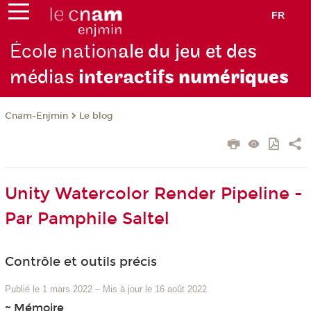
FR
École nation
ale du jeu et des
médias
interactifs
numériques
Cnam-Enjmin
Le blog
Unity Watercolor Render Pipeline -
Par Pamphile Saltel
Contrôle et outils précis
Publié le 1 mars 2022
–
Mis à jour le 16 août 2022
~ Mémoire