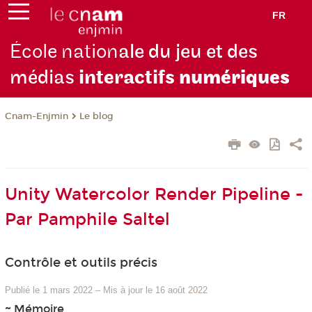
FR
École nation
ale du jeu et des
médias
interactifs
numériques
Cnam-Enjmin
Le blog
Unity Watercolor Render Pipeline -
Par Pamphile Saltel
Contrôle et outils précis
Publié le 1 mars 2022
–
Mis à jour le 16 août 2022
~ Mémoire