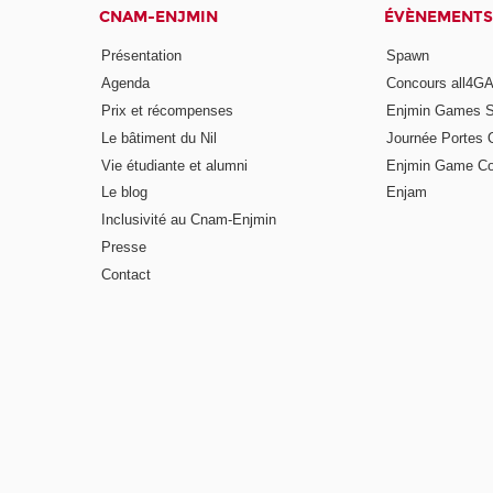
CNAM-ENJMIN
ÉVÈNEMENTS
Présentation
Spawn
Agenda
Concours all4
Prix et récompenses
Enjmin Games 
Le bâtiment du Nil
Journée Portes 
Vie étudiante et alumni
Enjmin Game Co
Le blog
Enjam
Inclusivité au Cnam-Enjmin
Presse
Contact