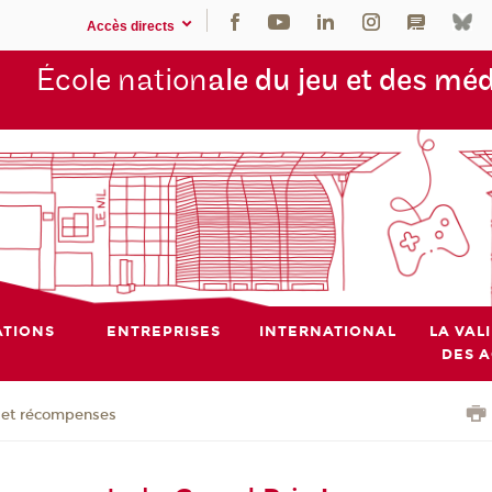
Accès directs
École nation
ale du jeu et des mé
TIONS
ENTREPRISES
INTERNATIONAL
LA VAL
DES 
x et récompenses