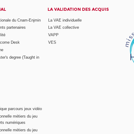
NAL
LA VALIDATION DES ACQUIS
ationale du Cnam-Enjmin
La VAE individuelle
nts partenaires
La VAE collective
ité
VAPP
elcome Desk
VES
ne
ter's degree (Taught in
ique parcours jeux vidéo
onnelle métiers du jeu
rts numériques
onnelle métiers du jeu