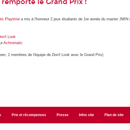
 remporte le Grand Prix !
its Playtime
a mis à l'honneur 2 jeux étudiants de 1re année du master JMIN
on't Look
ur
Achromatic
Jeen, 2 membres de l'équipe de
Don't Look
avec le Grand Prix)
s
Prix et récompenses
Presse
Infos site
Plan de site