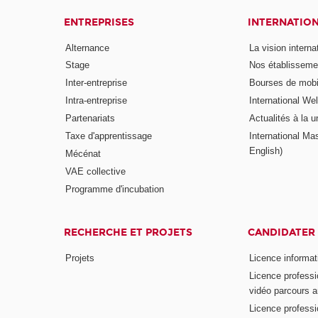
ENTREPRISES
INTERNATIO
Alternance
La vision intern
Stage
Nos établisseme
Inter-entreprise
Bourses de mobil
Intra-entreprise
International W
Partenariats
Actualités à la u
Taxe d'apprentissage
International Mas
English)
Mécénat
VAE collective
Programme d'incubation
RECHERCHE ET PROJETS
CANDIDATER
Projets
Licence informat
Licence professi
vidéo parcours a
Licence professi