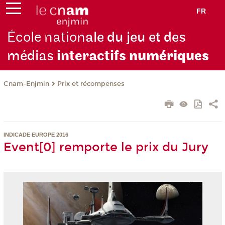
FR
École nation
ale du jeu et des
médias
interactifs
numériques
Cnam-Enjmin
Prix et récompenses
INDICADE EUROPE 2016
Event[0] remporte le prix du Jury