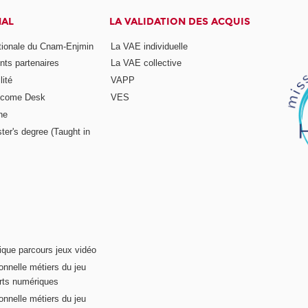
NAL
LA VALIDATION DES ACQUIS
ationale du Cnam-Enjmin
La VAE individuelle
nts partenaires
La VAE collective
ité
VAPP
elcome Desk
VES
ne
ter's degree (Taught in
ique parcours jeux vidéo
onnelle métiers du jeu
rts numériques
onnelle métiers du jeu