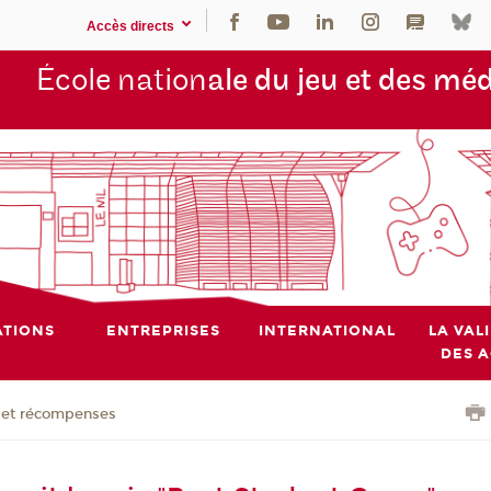
Accès directs
École nation
ale du jeu et des mé
TIONS
ENTREPRISES
INTERNATIONAL
LA VAL
DES 
x et récompenses