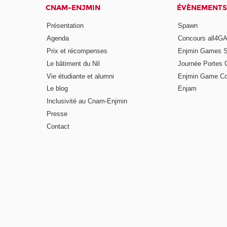
CNAM-ENJMIN
ÉVÈNEMENTS
Présentation
Spawn
Agenda
Concours all4
Prix et récompenses
Enjmin Games 
Le bâtiment du Nil
Journée Portes 
Vie étudiante et alumni
Enjmin Game Co
Le blog
Enjam
Inclusivité au Cnam-Enjmin
Presse
Contact