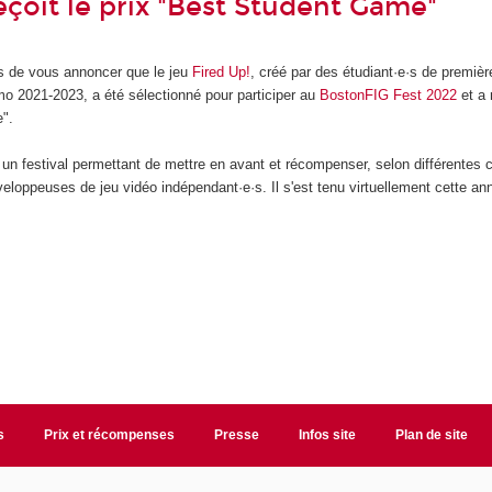
eçoit le prix "Best Student Game"
s de vous annoncer que le jeu
Fired Up!
, créé par des étudiant·e·s de premiè
o 2021-2023, a été sélectionné pour participer au
BostonFIG Fest 2022
et a 
".
n festival permettant de mettre en avant et récompenser, selon différentes c
eloppeuses de jeu vidéo indépendant·e·s. Il s'est tenu virtuellement cette an
s
Prix et récompenses
Presse
Infos site
Plan de site