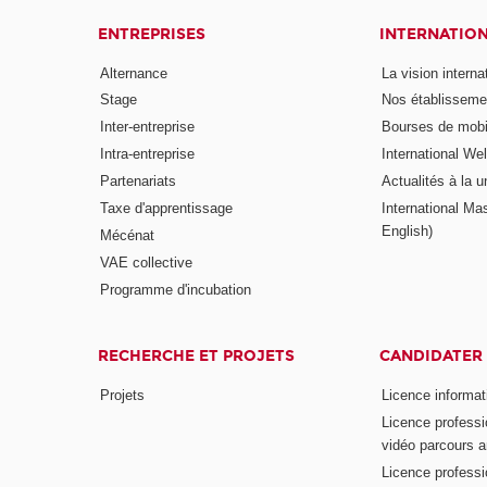
ENTREPRISES
INTERNATIO
Alternance
La vision intern
Stage
Nos établisseme
Inter-entreprise
Bourses de mobil
Intra-entreprise
International W
Partenariats
Actualités à la u
Taxe d'apprentissage
International Mas
English)
Mécénat
VAE collective
Programme d'incubation
RECHERCHE ET PROJETS
CANDIDATER
Projets
Licence informat
Licence professi
vidéo parcours a
Licence professi