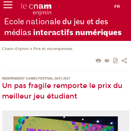
FR
École nation
ale du jeu et des
médias
interactifs
numériques
Cnam-Enjmin
Prix et récompenses
INDEPENDENT GAMES FESTIVAL (IGF) 2017
Un pas fragile remporte le prix du
meilleur jeu étudiant