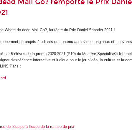
ead Mall Go? remporte le Prix Danie
021
e de Where do dead Mall Go?, lauréate du Prix Daniel Sabatier 2021 !
eloppement de projets étudiants de contenu audiovisuel originaux et innovants
ppé par 5 élèves de la promo 2020-2021 (P10) du Mastère Spécialisé® Interacti
igner d'expérience interactive et ludique pour le jeu vidéo, la culture et la c
LINS Paris :
zard
s de l'équipe à l'issue de la remise de prix