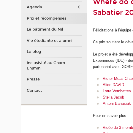
Where do d
Agenda
Sabatier 2
Prix et récompenses
Le bâtiment du Nil
Félicitations à l’équip
Vie étudiante et alumni
Ce prix soutient le dév
Le blog
Le projet a été dévelo
Expériences (IDE) - des
Inclusivité au Cnam-
partenariat avec GOBE
Enjmin
Victor Meas Cha
Presse
Alice DAVID
Contact
Lotta Vernhettes
Stella Jacob
Antoni Banasiak
Pour en savoir plus :
Vidéo de 3 membre