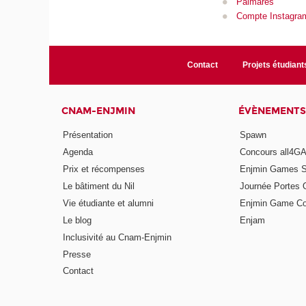
Palmares
Compte Instagram
Contact
Projets étudiant
CNAM-ENJMIN
ÉVÈNEMENTS
Présentation
Spawn
Agenda
Concours all4
Prix et récompenses
Enjmin Games 
Le bâtiment du Nil
Journée Portes 
Vie étudiante et alumni
Enjmin Game Co
Le blog
Enjam
Inclusivité au Cnam-Enjmin
Presse
Contact