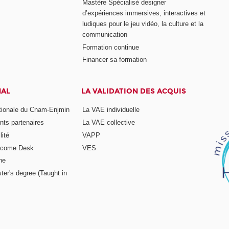
Mastère Spécialisé designer
d’expériences immersives, interactives et
ludiques pour le jeu vidéo, la culture et la
communication
Formation continue
Financer sa formation
NAL
LA VALIDATION DES ACQUIS
ationale du Cnam-Enjmin
La VAE individuelle
nts partenaires
La VAE collective
ité
VAPP
elcome Desk
VES
ne
ter's degree (Taught in