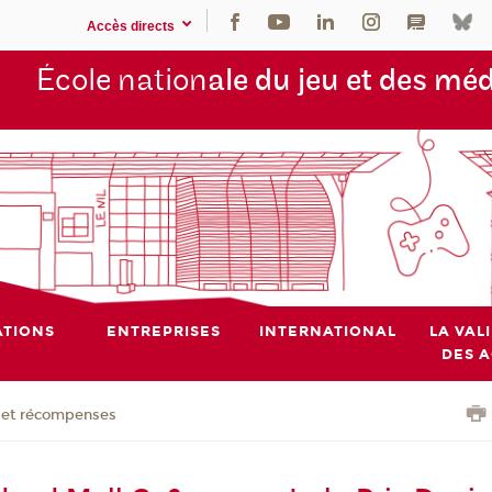
Accès directs
École nation
ale du jeu et des mé
TIONS
ENTREPRISES
INTERNATIONAL
LA VAL
DES 
x et récompenses