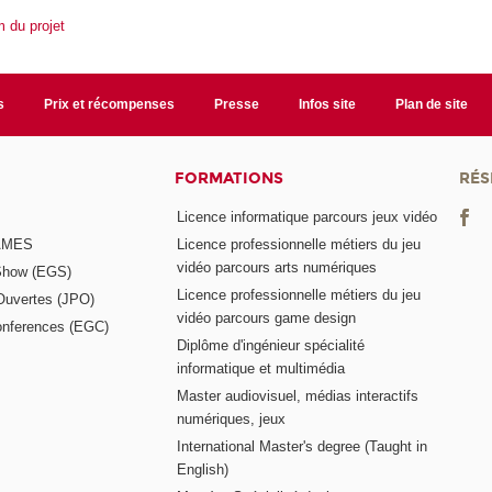
 du projet
s
Prix et récompenses
Presse
Infos site
Plan de site
FORMATIONS
RÉS
Licence informatique parcours jeux vidéo
GAMES
Licence professionnelle métiers du jeu
vidéo parcours arts numériques
Show (EGS)
Licence professionnelle métiers du jeu
Ouvertes (JPO)
vidéo parcours game design
nferences (EGC)
Diplôme d'ingénieur spécialité
informatique et multimédia
Master audiovisuel, médias interactifs
numériques, jeux
International Master's degree (Taught in
English)