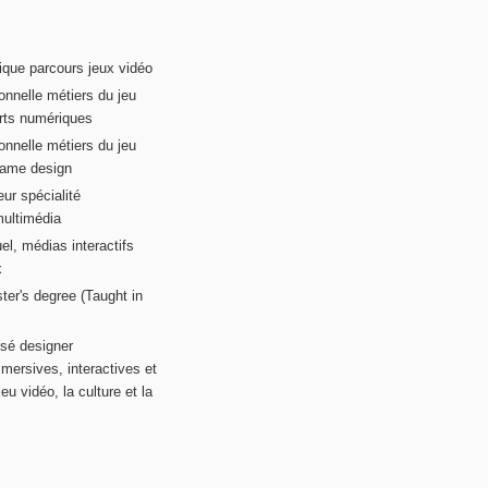
ique parcours jeux vidéo
onnelle métiers du jeu
rts numériques
onnelle métiers du jeu
game design
ur spécialité
multimédia
el, médias interactifs
x
ter's degree (Taught in
sé designer
mersives, interactives et
eu vidéo, la culture et la