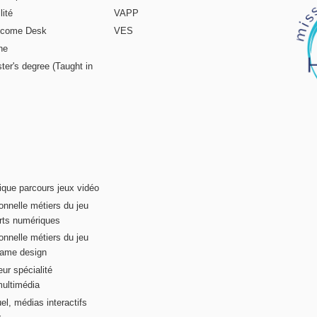
ité
VAPP
elcome Desk
VES
ne
ter's degree (Taught in
ique parcours jeux vidéo
onnelle métiers du jeu
rts numériques
onnelle métiers du jeu
game design
ur spécialité
multimédia
el, médias interactifs