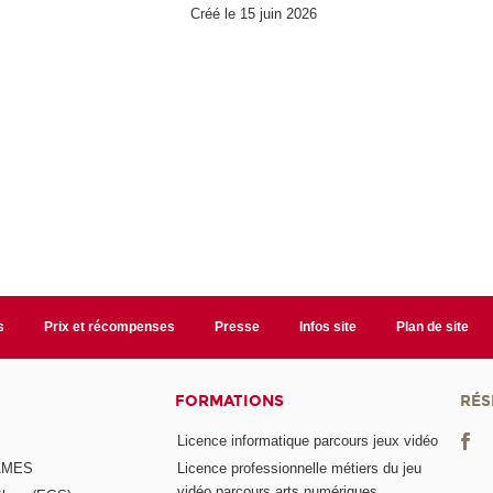
Créé le 15 juin 2026
s
Prix et récompenses
Presse
Infos site
Plan de site
FORMATIONS
RÉS
Licence informatique parcours jeux vidéo
GAMES
Licence professionnelle métiers du jeu
vidéo parcours arts numériques