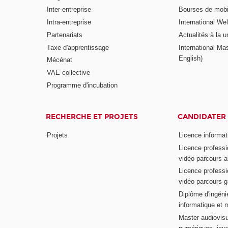
Inter-entreprise
Bourses de mobil
Intra-entreprise
International W
Partenariats
Actualités à la u
Taxe d'apprentissage
International Mas
English)
Mécénat
VAE collective
Programme d'incubation
RECHERCHE ET PROJETS
CANDIDATER
Projets
Licence informat
Licence professi
vidéo parcours a
Licence professi
vidéo parcours 
Diplôme d'ingénie
informatique et 
Master audiovisu