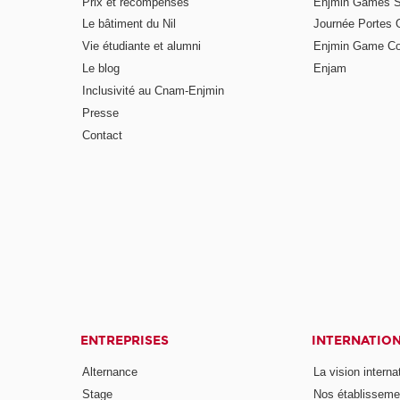
Prix et récompenses
Enjmin Games 
Le bâtiment du Nil
Journée Portes 
Vie étudiante et alumni
Enjmin Game Co
Le blog
Enjam
Inclusivité au Cnam-Enjmin
Presse
Contact
ENTREPRISES
INTERNATIO
Alternance
La vision intern
Stage
Nos établisseme