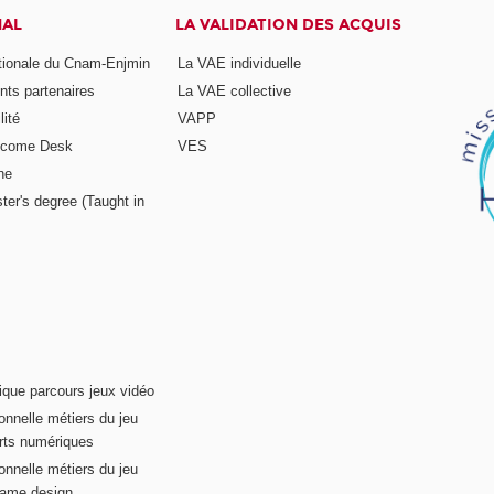
NAL
LA VALIDATION DES ACQUIS
ationale du Cnam-Enjmin
La VAE individuelle
nts partenaires
La VAE collective
ité
VAPP
elcome Desk
VES
ne
ter's degree (Taught in
ique parcours jeux vidéo
onnelle métiers du jeu
rts numériques
onnelle métiers du jeu
game design