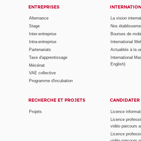
ENTREPRISES
INTERNATIO
Alternance
La vision intern
Stage
Nos établisseme
Inter-entreprise
Bourses de mobil
Intra-entreprise
International W
Partenariats
Actualités à la u
Taxe d'apprentissage
International Mas
English)
Mécénat
VAE collective
Programme d'incubation
RECHERCHE ET PROJETS
CANDIDATER
Projets
Licence informat
Licence professi
vidéo parcours a
Licence professi
vidéo parcours 