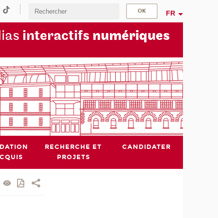
FR
dias
interactifs
numériques
IDATION
RECHERCHE ET
CANDIDATER
ACQUIS
PROJETS