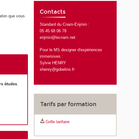
Contacts
selon que vous
Standard du Cnam-Enjmin :
05 45 68 06 78
enjmin@lecnam.net
Pour le MS designer d'expériences
immersives :
Sylvie HENRY
shenry@gobelins.fr
rs études
.
Tarifs par formation
Grille tarifaire