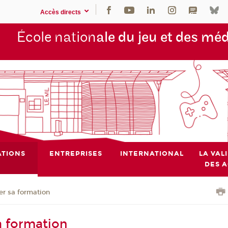
Accès directs
École nation
ale du jeu et des mé
TIONS
ENTREPRISES
INTERNATIONAL
LA VAL
DES 
er sa formation
a formation