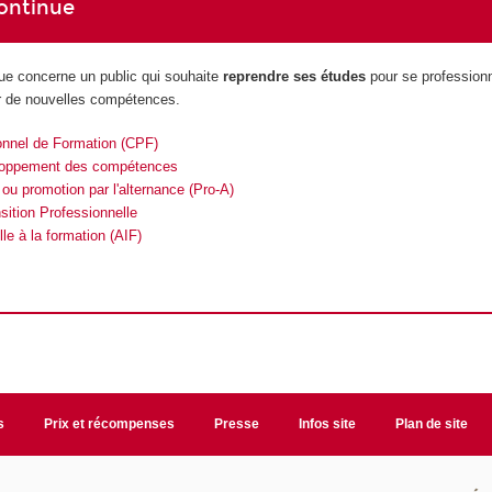
ontinue
nue concerne un public qui souhaite
reprendre ses études
pour se professionn
ir de nouvelles compétences.
nnel de Formation (CPF)
loppement des compétences
ou promotion par l'alternance (Pro-A)
sition Professionnelle
lle à la formation (AIF)
s
Prix et récompenses
Presse
Infos site
Plan de site