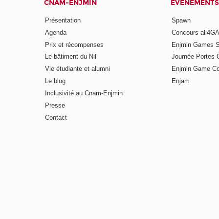
CNAM-ENJMIN
ÉVÈNEMENTS
Présentation
Spawn
Agenda
Concours all4
Prix et récompenses
Enjmin Games 
Le bâtiment du Nil
Journée Portes 
Vie étudiante et alumni
Enjmin Game Co
Le blog
Enjam
Inclusivité au Cnam-Enjmin
Presse
Contact