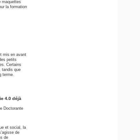
de maquettes
ur la formation
et mis en avant
es petits
es. Certains
, tandis que
g terme.
e 4.0 déjà
de Doctorante
e et social, la
s’agisse de
ns de