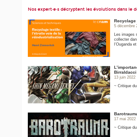
Nos expert·e·s décryptent les évolutions dans le d
Recyclage t
5 décembre 
Les images s
collecter da
l’Ouganda et 
L’importan
Birraldacci
13 juin 2022
~ Critique d
Barotrauma
17 mai 2022
~ Critique d