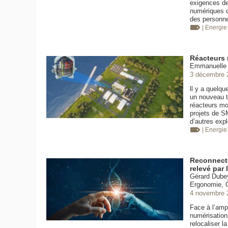
exigences de 
numériques d
des personne
| Energi
Réacteurs n
Emmanuelle G
3 décembre 
ll y a quelq
un nouveau t
réacteurs mo
projets de SM
d’autres exp
| Energi
Reconnecte
relevé par
Gérard Dubey
Ergonomie, C
4 novembre 
Face à l’ampl
numérisation
relocaliser l