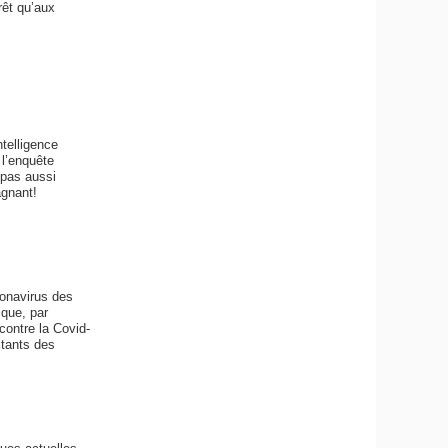
rêt qu’aux
telligence
 l’enquête
 pas aussi
agnant!
ronavirus des
ique, par
contre la Covid-
itants des