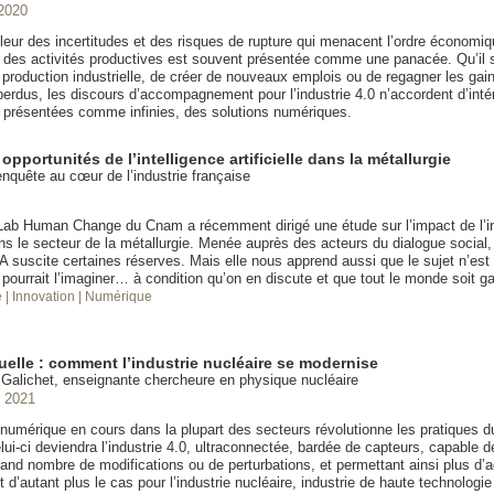
2020
eur des incertitudes et des risques de rupture qui menacent l’ordre économiqu
 des activités productives est souvent présentée comme une panacée. Qu’il 
a production industrielle, de créer de nouveaux emplois ou de regagner les gai
perdus, les discours d’accompagnement pour l’industrie 4.0 n’accordent d’inté
s, présentées comme infinies, des solutions numériques.
opportunités de l’intelligence artificielle dans la métallurgie
nquête au cœur de l’industrie française
Lab Human Change du Cnam a récemment dirigé une étude sur l’impact de l’in
dans le secteur de la métallurgie. Menée auprès des acteurs du dialogue social,
IA suscite certaines réserves. Mais elle nous apprend aussi que le sujet n’est
 pourrait l’imaginer… à condition qu’on en discute et que tout le monde soit g
e
| Innovation
| Numérique
tuelle : comment l’industrie nucléaire se modernise
alichet, enseignante chercheure en physique nucléaire
 2021
n numérique en cours dans la plupart des secteurs révolutionne les pratiques 
elui-ci deviendra l’industrie 4.0, ultraconnectée, bardée de capteurs, capable d
and nombre de modifications ou de perturbations, et permettant ainsi plus d’ag
est d’autant plus le cas pour l’industrie nucléaire, industrie de haute technologie