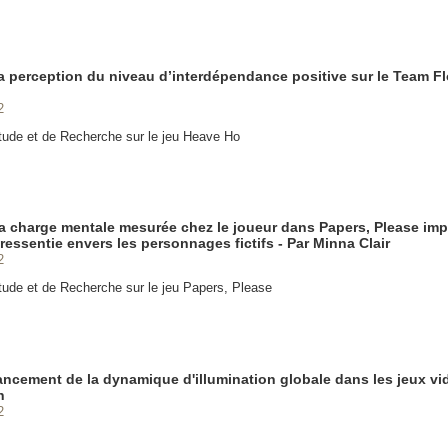
 la perception du niveau d’interdépendance positive sur le Team Fl
2
Étude et de Recherche sur le jeu Heave Ho
 charge mentale mesurée chez le joueur dans Papers, Please imp
ressentie envers les personnages fictifs - Par Minna Clair
2
Étude et de Recherche sur le jeu Papers, Please
vancement de la dynamique d'illumination globale dans les jeux vid
h
2