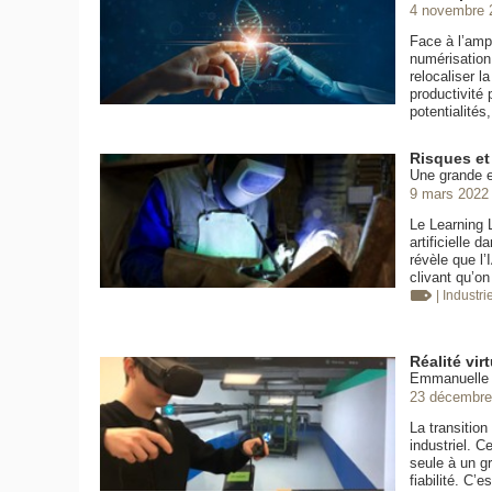
4 novembre 
Face à l’ampl
numérisation
relocaliser l
productivité 
potentialité
Risques et 
Une grande e
9 mars 2022
Le Learning 
artificielle 
révèle que l’
clivant qu’on
| Industri
Réalité vir
Emmanuelle G
23 décembre
La transitio
industriel. C
seule à un gr
fiabilité. C’