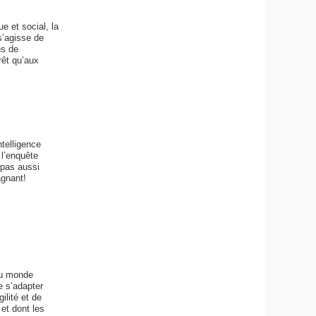
e et social, la
s’agisse de
ns de
rêt qu’aux
telligence
 l’enquête
 pas aussi
agnant!
du monde
e s’adapter
ilité et de
 et dont les