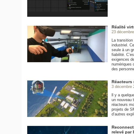
Réalité vir
23 décembre
La transitio
industriel. C
seule à un gr
fiabilité. C’
exigences de 
numériques d
des personne
Réacteurs n
3 décembre 
ll y a quelq
un nouveau t
réacteurs mo
projets de SM
d’autres exp
Reconnecte
relevé par