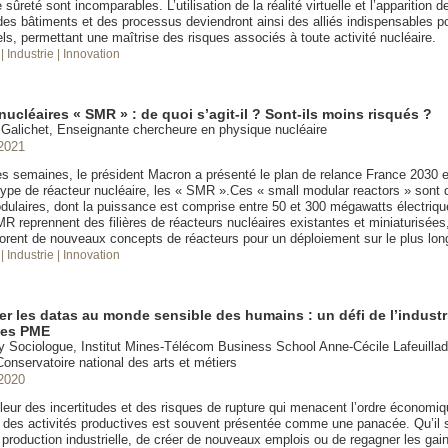
sûreté sont incomparables. L’utilisation de la réalité virtuelle et l’apparition 
es bâtiments et des processus deviendront ainsi des alliés indispensables po
ls, permettant une maîtrise des risques associés à toute activité nucléaire.
e
| Industrie
| Innovation
ucléaires « SMR » : de quoi s’agit-il ? Sont-ils moins risqués ?
alichet, Enseignante chercheure en physique nucléaire
2021
ues semaines, le président Macron a présenté le plan de relance France 2030 
ype de réacteur nucléaire, les « SMR ».Ces « small modular reactors » sont d
dulaires, dont la puissance est comprise entre 50 et 300 mégawatts électriqu
R reprennent des filières de réacteurs nucléaires existantes et miniaturisées
lorent de nouveaux concepts de réacteurs pour un déploiement sur le plus lon
e
| Industrie
| Innovation
r les datas au monde sensible des humains : un défi de l’industri
 les PME
 Sociologue, Institut Mines-Télécom Business School Anne-Cécile Lafeuilla
onservatoire national des arts et métiers
2020
eur des incertitudes et des risques de rupture qui menacent l’ordre économiqu
 des activités productives est souvent présentée comme une panacée. Qu’il 
a production industrielle, de créer de nouveaux emplois ou de regagner les gai