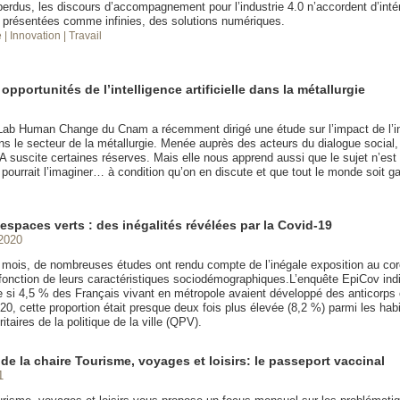
perdus, les discours d’accompagnement pour l’industrie 4.0 n’accordent d’inté
s, présentées comme infinies, des solutions numériques.
e
| Innovation
| Travail
opportunités de l’intelligence artificielle dans la métallurgie
Lab Human Change du Cnam a récemment dirigé une étude sur l’impact de l’in
dans le secteur de la métallurgie. Menée auprès des acteurs du dialogue social,
IA suscite certaines réserves. Mais elle nous apprend aussi que le sujet n’est
 pourrait l’imaginer… à condition qu’on en discute et que tout le monde soit g
espaces verts : des inégalités révélées par la Covid-19
2020
 mois, de nombreuses études ont rendu compte de l’inégale exposition au co
 fonction de leurs caractéristiques sociodémographiques.L’enquête EpiCov ind
 si 4,5 % des Français vivant en métropole avaient développé des anticorps 
0, cette proportion était presque deux fois plus élevée (8,2 %) parmi les hab
ritaires de la politique de la ville (QPV).
e la chaire Tourisme, voyages et loisirs: le passeport vaccinal
1