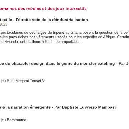
omaines des médias et des jeux interactifs.
extile : l’étroite voie de la réindustrialisation
2023
pectaculaires de décharges de friperie au Ghana posent la question de la per
ns les pays riches nos vêtements usagés pour les expédier en Afrique. Certa
le Rwanda, ont d’ailleurs interdit leur importation.
ce du character design dans le genre du monster-catching - Par 
u jeu Shin Megami Tensei V
 & la narration émergente - Par Baptiste Luvwezo Mampasi
u jeu Barotrauma