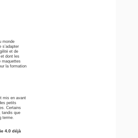
du monde
e s’adapter
ilité et de
 et dont les
de maquettes
ur la formation
et mis en avant
es petits
es. Certains
, tandis que
g terme.
e 4.0 déjà