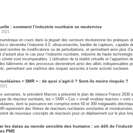
tuelle : comment l’industrie nucléaire se modernise
 2021
n numérique en cours dans la plupart des secteurs révolutionne les pratiques 
elui-ci deviendra l’industrie 4.0, ultraconnectée, bardée de capteurs, capable d
and nombre de modifications ou de perturbations, et permettant ainsi plus d’ag
est d’autant plus le cas pour l’industrie nucléaire, industrie de haute technologie
sûreté sont incomparables. L’utilisation de la réalité virtuelle et l’apparition 
es bâtiments et des processus deviendront ainsi des alliés indispensables po
ls, permettant une maîtrise des risques associés à toute activité nucléaire.
ucléaires « SMR » : de quoi s’agit-il ? Sont-ils moins risqués ?
2021
ues semaines, le président Macron a présenté le plan de relance France 2030 
ype de réacteur nucléaire, les « SMR ».Ces « small modular reactors » sont d
dulaires, dont la puissance est comprise entre 50 et 300 mégawatts électriqu
R reprennent des filières de réacteurs nucléaires existantes et miniaturisées
lorent de nouveaux concepts de réacteurs pour un déploiement sur le plus lon
r les datas au monde sensible des humains : un défi de l’industri
 les PME