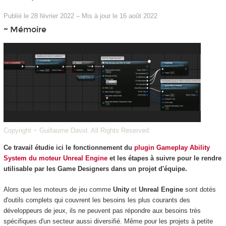
Publié le 28 février 2022
–
Mis à jour le 16 août 2022
~ Mémoire
Copyright ~ Guillaume David. All Rights Reserved.
Ce travail étudie ici le fonctionnement du
plugin Gameplay Ability
System du moteur Unreal Engine
et les étapes à suivre pour le rendre
utilisable par les Game Designers dans un projet d'équipe.
Alors que les moteurs de jeu comme
Unity
et
Unreal Engine
sont dotés
d'outils complets qui couvrent les besoins les plus courants des
développeurs de jeux, ils ne peuvent pas répondre aux besoins très
spécifiques d'un secteur aussi diversifié. Même pour les projets à petite