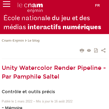
FR
École nation
ale du jeu et des
médias
interactifs
numériques
Cnam-Enjmin
Le blog
Unity Watercolor Render Pipeline -
Par Pamphile Saltel
Contrôle et outils précis
Publié le 1 mars 2022
–
Mis à jour le 16 août 2022
~ Mémoire