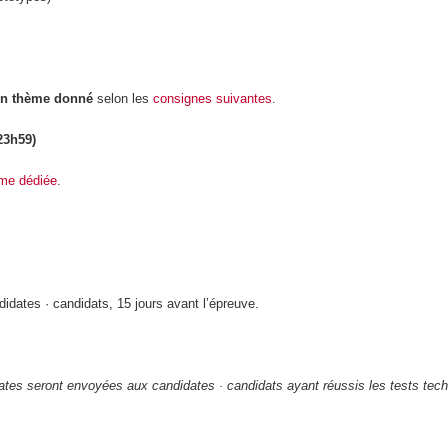
selon les
consignes suivantes
.
r un thème donné
23h59)
rme dédiée
.
idates · candidats, 15 jours avant l’épreuve.
e dates seront envoyées aux candidates · candidats ayant réussis les tests tec