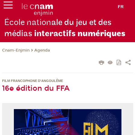
FR
École nation
ale du jeu et des
médias
interactifs
numériques
Cnam-Enjmin
Agenda
FILM FRANCOPHONE D'ANGOULÊME
16e édition du FFA