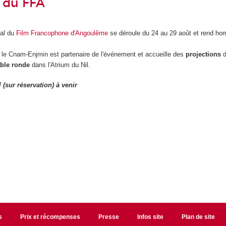
n du FFA
val du
Film Francophone d'Angoulême
se déroule du 24 au 29 août et rend h
e Cnam-Enjmin est partenaire de l'événement et accueille des
projections
able ronde
dans l'Atrium du Nil.
(sur réservation) à venir
s
Prix et récompenses
Presse
Infos site
Plan de site