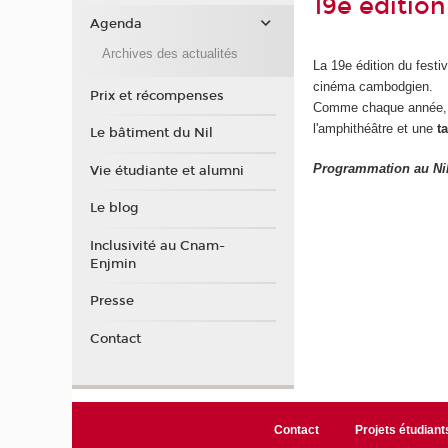
19e éditio
Agenda
Archives des actualités
La 19e édition du festi
cinéma cambodgien.
Prix et récompenses
Comme chaque année, l
l'amphithéâtre et une
t
Le bâtiment du Nil
Programmation au Nil 
Vie étudiante et alumni
Le blog
Inclusivité au Cnam-
Enjmin
Presse
Contact
Contact
Projets étudiant