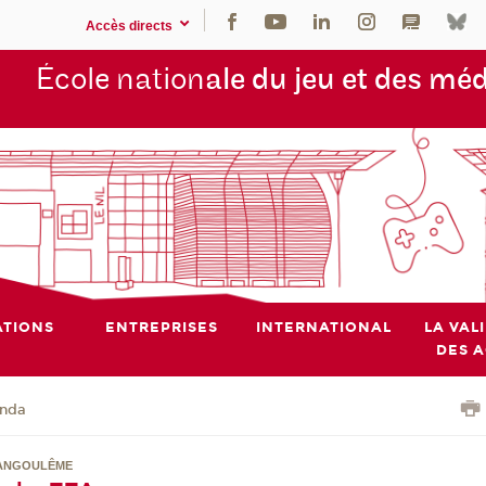
Accès directs
École nation
ale du jeu et des mé
TIONS
ENTREPRISES
INTERNATIONAL
LA VAL
DES 
nda
'ANGOULÊME