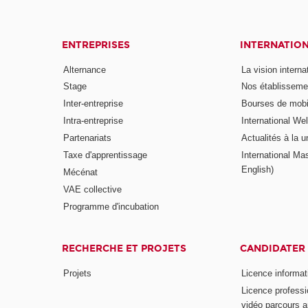
ENTREPRISES
INTERNATIO
Alternance
La vision intern
Stage
Nos établisseme
Inter-entreprise
Bourses de mobil
Intra-entreprise
International W
Partenariats
Actualités à la u
Taxe d'apprentissage
International Mas
English)
Mécénat
VAE collective
Programme d'incubation
RECHERCHE ET PROJETS
CANDIDATER
Projets
Licence informat
Licence professi
vidéo parcours a