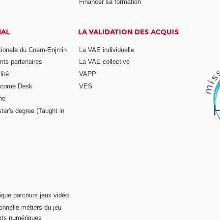
Financer sa formation
NAL
LA VALIDATION DES ACQUIS
ationale du Cnam-Enjmin
La VAE individuelle
nts partenaires
La VAE collective
ité
VAPP
elcome Desk
VES
ne
ter's degree (Taught in
ique parcours jeux vidéo
onnelle métiers du jeu
rts numériques