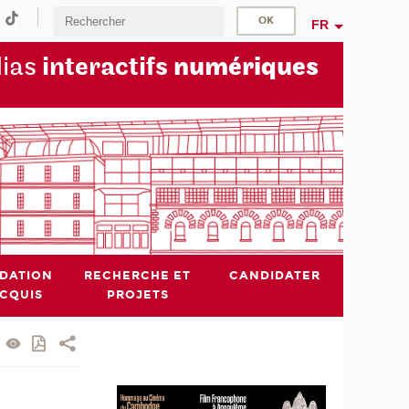
FR
dias
interactifs
numériques
IDATION
RECHERCHE ET
CANDIDATER
ACQUIS
PROJETS