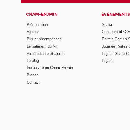
CNAM-ENJMIN
ÉVÈNEMENTS
Présentation
Spawn
Agenda
Concours all4
Prix et récompenses
Enjmin Games 
Le bâtiment du Nil
Journée Portes 
Vie étudiante et alumni
Enjmin Game Co
Le blog
Enjam
Inclusivité au Cnam-Enjmin
Presse
Contact