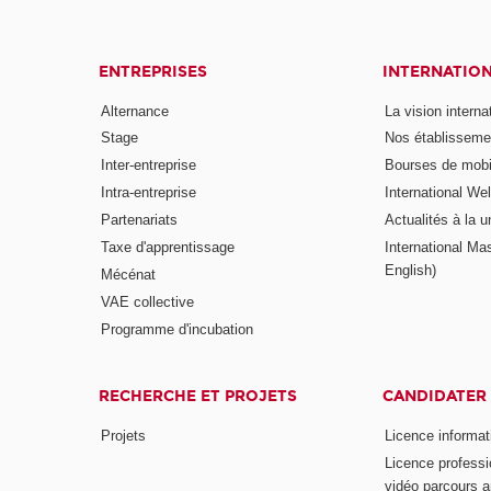
ENTREPRISES
INTERNATIO
Alternance
La vision intern
Stage
Nos établisseme
Inter-entreprise
Bourses de mobil
Intra-entreprise
International W
Partenariats
Actualités à la u
Taxe d'apprentissage
International Mas
English)
Mécénat
VAE collective
Programme d'incubation
RECHERCHE ET PROJETS
CANDIDATER
Projets
Licence informat
Licence professi
vidéo parcours a