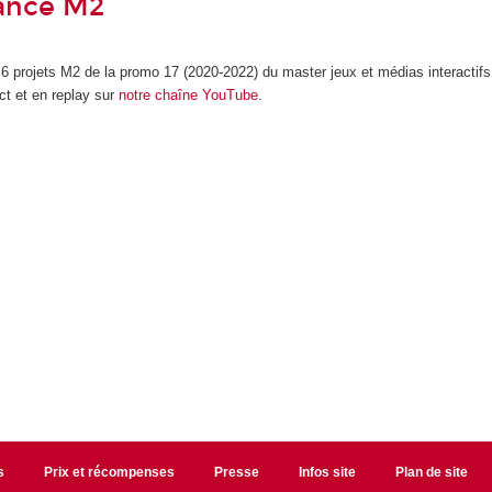
nance M2
6 projets M2 de la promo 17 (2020-2022) du master jeux et médias interactif
ct et en replay sur
notre chaîne YouTube
.
s
Prix et récompenses
Presse
Infos site
Plan de site