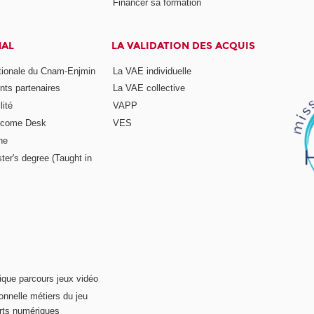
Financer sa formation
NAL
LA VALIDATION DES ACQUIS
ationale du Cnam-Enjmin
La VAE individuelle
nts partenaires
La VAE collective
ité
VAPP
elcome Desk
VES
ne
ter's degree (Taught in
ique parcours jeux vidéo
onnelle métiers du jeu
rts numériques