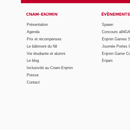
CNAM-ENJMIN
ÉVÈNEMENTS
Présentation
Spawn
Agenda
Concours all4
Prix et récompenses
Enjmin Games 
Le bâtiment du Nil
Journée Portes 
Vie étudiante et alumni
Enjmin Game Co
Le blog
Enjam
Inclusivité au Cnam-Enjmin
Presse
Contact