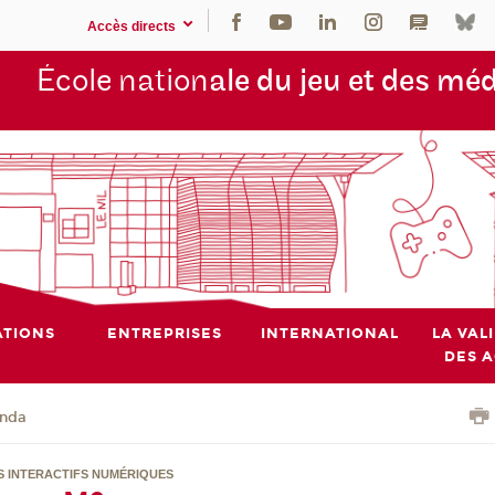
Accès directs
École nation
ale du jeu et des mé
TIONS
ENTREPRISES
INTERNATIONAL
LA VAL
DES 
nda
S INTERACTIFS NUMÉRIQUES