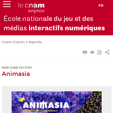
FR
École nation
ale du jeu et des
médias
interactifs
numériques
Cnam-Enjmin
Agenda
INDIE GAME FACTORY
Animasia