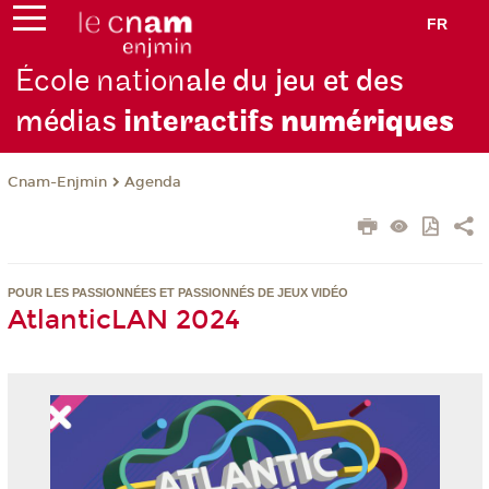
FR
École nation
ale du jeu et des
médias
interactifs
numériques
Cnam-Enjmin
Agenda
POUR LES PASSIONNÉES ET PASSIONNÉS DE JEUX VIDÉO
AtlanticLAN 2024