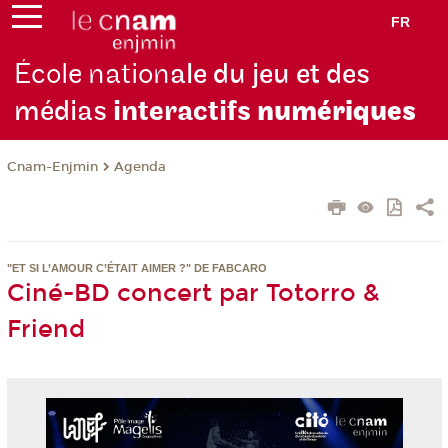
FR
École nation
ale du jeu et des
médias
interactifs
numériques
Cnam-Enjmin
Agenda
"ET SI L’AMOUR C’ÉTAIT AIMER ?" DE FABCARO
Ciné-BD concert par Totorro &
Friend