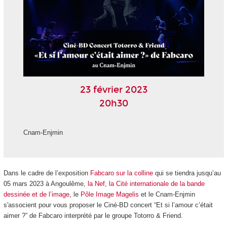
23 février 2023
20h30
Cnam-Enjmin
Dans le cadre de l’exposition
Fabcaro sur la colline
qui se tiendra jusqu’au
05 mars 2023 à Angoulême,
la Nef
,
la Cité internationale de la bande
dessinée et de l’image
, le
Pôle Image Magelis
et le Cnam-Enjmin
s'associent pour vous proposer le Ciné-BD concert “Et si l’amour c’était
aimer ?” de Fabcaro interprété par le groupe Totorro & Friend.