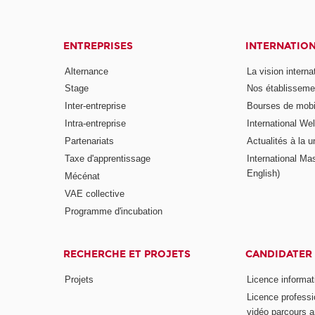
ENTREPRISES
INTERNATIO
Alternance
La vision intern
Stage
Nos établisseme
Inter-entreprise
Bourses de mobil
Intra-entreprise
International W
Partenariats
Actualités à la u
Taxe d'apprentissage
International Mas
English)
Mécénat
VAE collective
Programme d'incubation
RECHERCHE ET PROJETS
CANDIDATER
Projets
Licence informat
Licence professi
vidéo parcours a