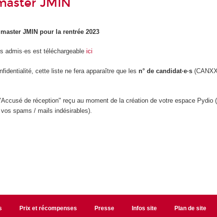
master JMIN
master JMIN pour la rentrée 2023
e·s admis·es est téléchargeable
ici
identialité, cette liste ne fera apparaître que les
n° de candidat·e·s
(CANXXX
 "Accusé de réception" reçu au moment de la création de votre espace Pydio (
 vos spams / mails indésirables).
s
Prix et récompenses
Presse
Infos site
Plan de site