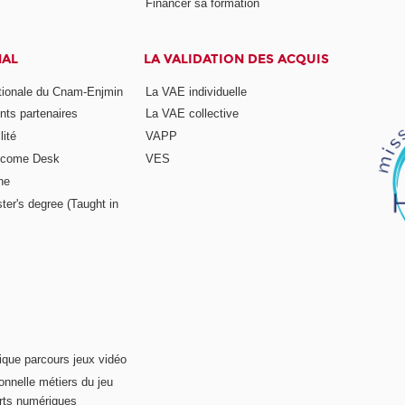
Financer sa formation
NAL
LA VALIDATION DES ACQUIS
ationale du Cnam-Enjmin
La VAE individuelle
nts partenaires
La VAE collective
ité
VAPP
elcome Desk
VES
ne
ter's degree (Taught in
ique parcours jeux vidéo
onnelle métiers du jeu
rts numériques