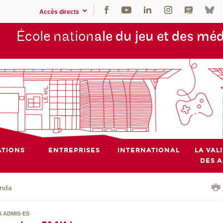
Accès directs
École nation
ale du jeu et des mé
TIONS
ENTREPRISES
INTERNATIONAL
LA VAL
DES 
nda
S ADMIS·ES