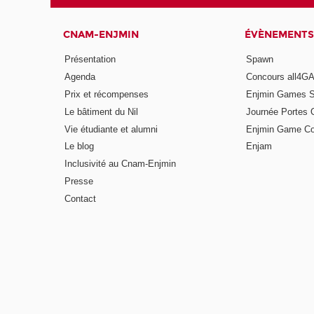
CNAM-ENJMIN
ÉVÈNEMENTS
Présentation
Spawn
Agenda
Concours all4
Prix et récompenses
Enjmin Games 
Le bâtiment du Nil
Journée Portes 
Vie étudiante et alumni
Enjmin Game Co
Le blog
Enjam
Inclusivité au Cnam-Enjmin
Presse
Contact