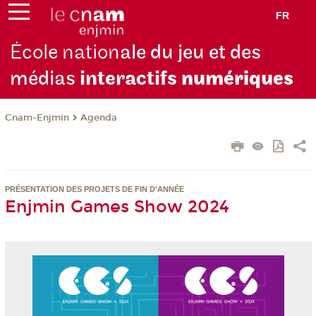
FR
École nation
ale du jeu et des
médias
interactifs
numériques
Cnam-Enjmin
Agenda
PRÉSENTATION DES PROJETS DE FIN D'ANNÉE
Enjmin Games Show 2024