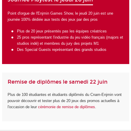
Point d'orgue de l'Enjmin Games Show, le jeudi 20 juin est une
journée 100% dédiée aux tests des jeux par des pros
Plus de 20 jeux présentés pas les équipes créatrices
25 pros représentant l'industrie du jeu vidéo français (majors et
studios indé) et membres du jury des projets M1
Des Special Guests représentant des grands studios
Remise de diplômes le samedi 22 juin
Plus de 100 étudiantes et étudiants diplômés du Cnam-Enjmin vont
pouvoir découvrir et tester plus de 20 jeux des promos actuelles à
l'occasion de leur
cérémonie de remise de diplômes
.