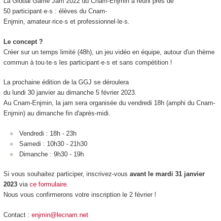
La Global Game Jam 2022 du Cnam-Enjmin a réuni près de
50 participant·e·s : élèves du Cnam-
Enjmin, amateur·rice·s et professionnel·le·s.
Le concept ?
Créer sur un temps limité (48h), un jeu vidéo en équipe, autour d'un thème
commun à tou·te·s les participant·e·s et sans compétition !
La prochaine édition de la GGJ se déroulera
du lundi 30 janvier au dimanche 5 février 2023.
Au Cnam-Enjmin, la jam sera organisée du vendredi 18h (amphi du Cnam-
Enjmin) au dimanche fin d'après-midi.
Vendredi : 18h - 23h
Samedi : 10h30 - 21h30
Dimanche : 9h30 - 19h
Si vous souhaitez participer, inscrivez-vous
avant le mardi 31 janvier
2023
via
ce formulaire
.
Nous vous confirmerons votre inscription le 2 février !
Contact :
enjmin@lecnam.net