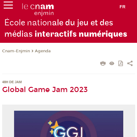
FR
École nation
ale du jeu et des
médias
interactifs
numériques
Cnam-Enjmin
Agenda
48H DE JAM
Global Game Jam 2023