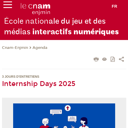
FR
École nation
ale du jeu et des
médias
interactifs
numériques
Cnam-Enjmin
Agenda
3 JOURS D'ENTRETIENS
Internship Days 2025