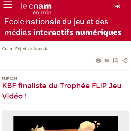
FR
École nation
ale du jeu et des
médias
interactifs
numériques
Cnam-Enjmin
Agenda
FLIP 2024
KBF finaliste du Trophée FLIP Jeu
Vidéo !