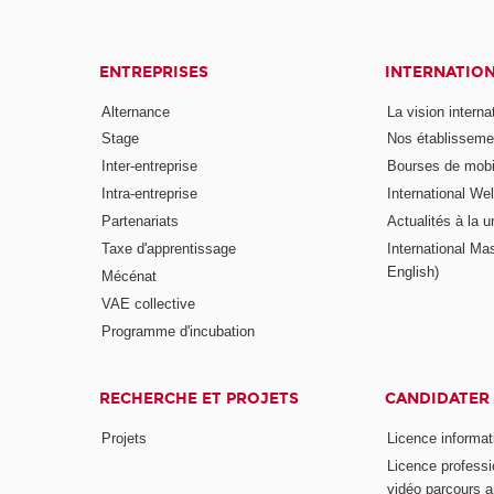
ENTREPRISES
INTERNATIO
Alternance
La vision intern
Stage
Nos établisseme
Inter-entreprise
Bourses de mobil
Intra-entreprise
International W
Partenariats
Actualités à la u
Taxe d'apprentissage
International Mas
English)
Mécénat
VAE collective
Programme d'incubation
RECHERCHE ET PROJETS
CANDIDATER
Projets
Licence informat
Licence professi
vidéo parcours a