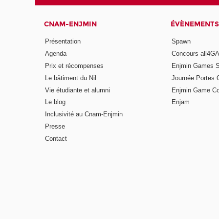
CNAM-ENJMIN
ÉVÈNEMENTS
Présentation
Spawn
Agenda
Concours all4
Prix et récompenses
Enjmin Games 
Le bâtiment du Nil
Journée Portes 
Vie étudiante et alumni
Enjmin Game Co
Le blog
Enjam
Inclusivité au Cnam-Enjmin
Presse
Contact