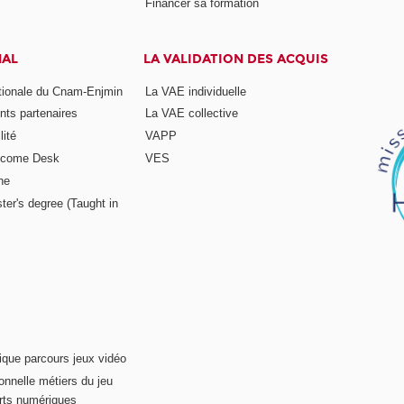
Financer sa formation
NAL
LA VALIDATION DES ACQUIS
ationale du Cnam-Enjmin
La VAE individuelle
nts partenaires
La VAE collective
ité
VAPP
elcome Desk
VES
ne
ter's degree (Taught in
ique parcours jeux vidéo
onnelle métiers du jeu
rts numériques