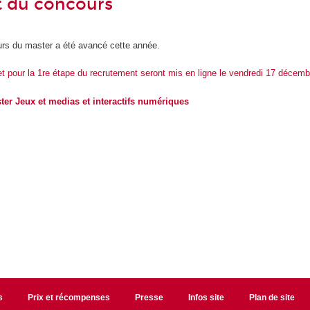
 du concours
urs du master a été avancé cette année.
et pour la 1re étape du recrutement seront mis en ligne le vendredi 17 décem
ter Jeux et medias et interactifs numériques
s
Prix et récompenses
Presse
Infos site
Plan de site