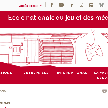
Accès directs
École nation
ale du jeu et des mé
TIONS
ENTREPRISES
INTERNATIONAL
LA VAL
DES 
nda
ER JMIN