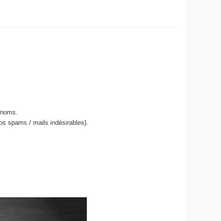
énoms.
os spams / mails indésirables).