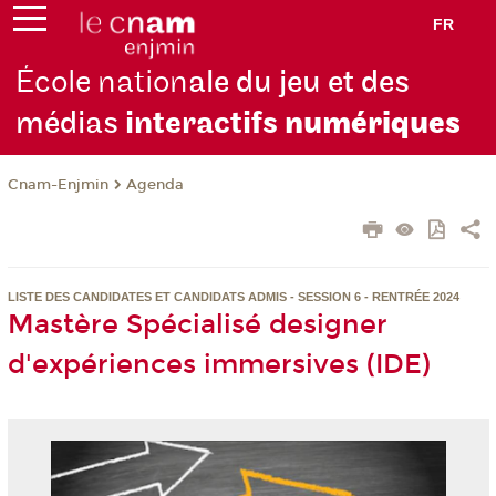
FR
École nation
ale du jeu et des
médias
interactifs
numériques
Cnam-Enjmin
Agenda
LISTE DES CANDIDATES ET CANDIDATS ADMIS - SESSION 6 - RENTRÉE 2024
Mastère Spécialisé designer
d'expériences immersives (IDE)