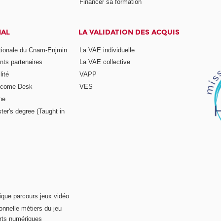
Financer sa formation
NAL
LA VALIDATION DES ACQUIS
ationale du Cnam-Enjmin
La VAE individuelle
nts partenaires
La VAE collective
ité
VAPP
elcome Desk
VES
ne
ter's degree (Taught in
ique parcours jeux vidéo
onnelle métiers du jeu
rts numériques