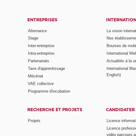
ENTREPRISES
INTERNATIO
Alternance
La vision intern
Stage
Nos établisseme
Inter-entreprise
Bourses de mobil
Intra-entreprise
International W
Partenariats
Actualités à la u
Taxe d'apprentissage
International Mas
English)
Mécénat
VAE collective
Programme d'incubation
RECHERCHE ET PROJETS
CANDIDATER
Projets
Licence informat
Licence professi
vidéo parcours a