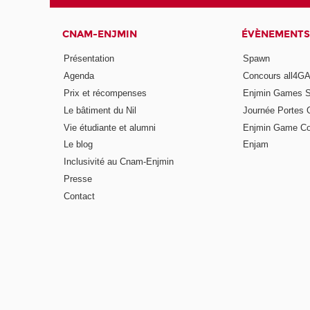
CNAM-ENJMIN
ÉVÈNEMENTS
Présentation
Spawn
Agenda
Concours all4
Prix et récompenses
Enjmin Games 
Le bâtiment du Nil
Journée Portes 
Vie étudiante et alumni
Enjmin Game Co
Le blog
Enjam
Inclusivité au Cnam-Enjmin
Presse
Contact