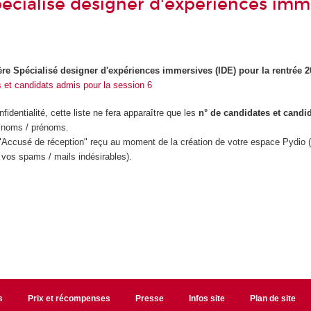
écialisé designer d'expériences imm
e Spécialisé designer d'expériences immersives (IDE) pour la rentrée 
s et candidats admis pour la session 6
identialité, cette liste ne fera apparaître que les
n° de candidates et candi
 noms / prénoms.
 "Accusé de réception" reçu au moment de la création de votre espace Pydio (
 vos spams / mails indésirables).
s
Prix et récompenses
Presse
Infos site
Plan de site