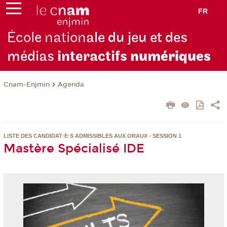
FR
École nation
ale du jeu et des
médias
interactifs
numériques
Cnam-Enjmin
Agenda
LISTE DES CANDIDAT·E·S ADMISSIBLES AUX ORAUX - SESSION 1
Mastère Spécialisé IDE