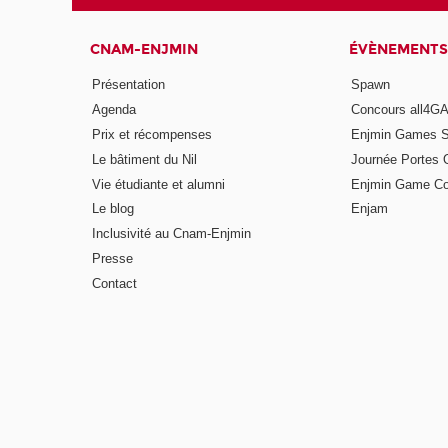
CNAM-ENJMIN
ÉVÈNEMENTS
Présentation
Spawn
Agenda
Concours all4
Prix et récompenses
Enjmin Games 
Le bâtiment du Nil
Journée Portes 
Vie étudiante et alumni
Enjmin Game Co
Le blog
Enjam
Inclusivité au Cnam-Enjmin
Presse
Contact