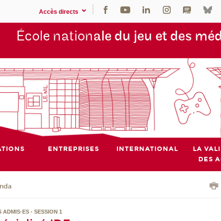
Accès directs
École nation
ale du jeu et des mé
TIONS
ENTREPRISES
INTERNATIONAL
LA VAL
DES 
nda
 ADMIS·ES - SESSION 1