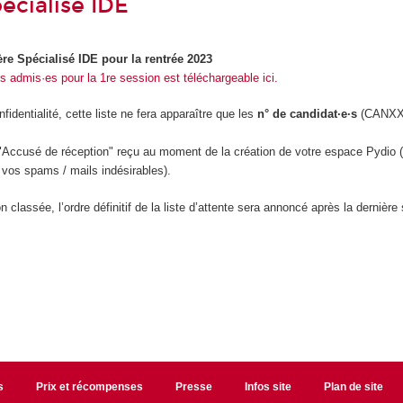
écialisé IDE
e Spécialisé IDE pour la rentrée 2023
·s admis·es pour la 1re session est téléchargeable ici.
identialité, cette liste ne fera apparaître que les
n° de candidat·e·s
(CANXXX
 "Accusé de réception" reçu au moment de la création de votre espace Pydio (
 vos spams / mails indésirables).
on classée, l’ordre définitif de la liste d’attente sera annoncé après la dernière
s
Prix et récompenses
Presse
Infos site
Plan de site