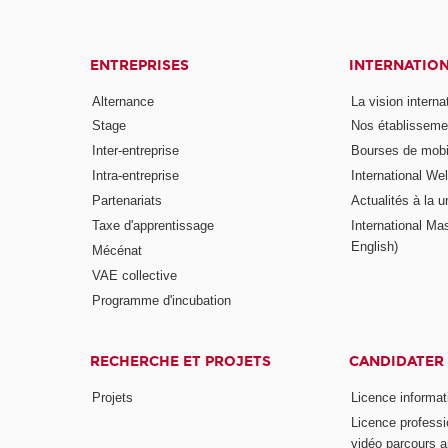
ENTREPRISES
INTERNATIO
Alternance
La vision intern
Stage
Nos établisseme
Inter-entreprise
Bourses de mobil
Intra-entreprise
International W
Partenariats
Actualités à la u
Taxe d'apprentissage
International Mas
English)
Mécénat
VAE collective
Programme d'incubation
RECHERCHE ET PROJETS
CANDIDATER
Projets
Licence informat
Licence professi
vidéo parcours a