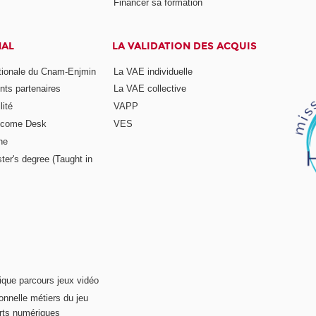
Financer sa formation
NAL
LA VALIDATION DES ACQUIS
ationale du Cnam-Enjmin
La VAE individuelle
nts partenaires
La VAE collective
ité
VAPP
elcome Desk
VES
ne
ter's degree (Taught in
ique parcours jeux vidéo
onnelle métiers du jeu
rts numériques