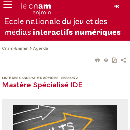
FR
École nation
ale du jeu et des
médias
interactifs
numériques
Cnam-Enjmin
Agenda
LISTE DES CANDIDAT·E·S ADMIS·ES - SESSION 2
Mastère Spécialisé IDE