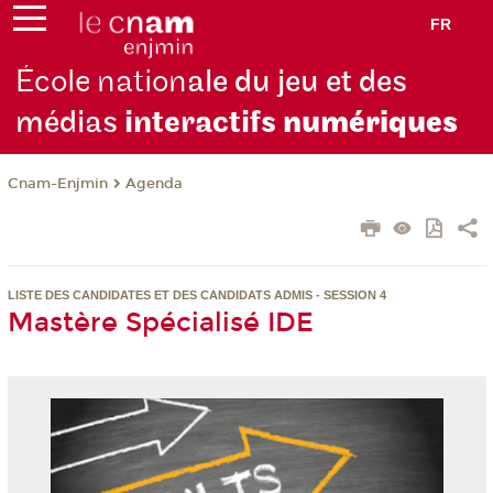
FR
École nation
ale du jeu et des
médias
interactifs
numériques
Cnam-Enjmin
Agenda
LISTE DES CANDIDATES ET DES CANDIDATS ADMIS - SESSION 4
Mastère Spécialisé IDE