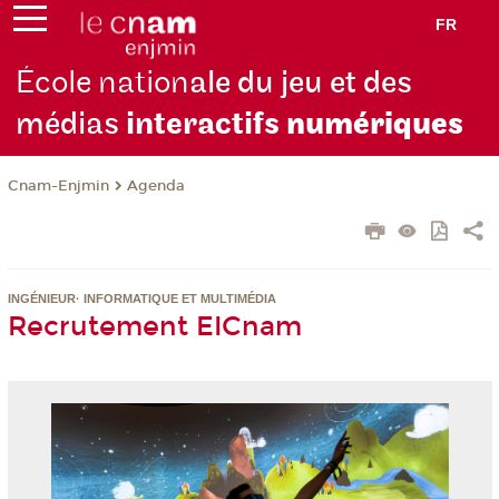
FR
École nation
ale du jeu et des
médias
interactifs
numériques
Cnam-Enjmin
Agenda
INGÉNIEUR· INFORMATIQUE ET MULTIMÉDIA
Recrutement EICnam