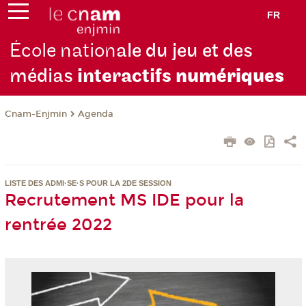
FR
École nation
ale du jeu et des
médias
interactifs
numériques
Cnam-Enjmin
Agenda
LISTE DES ADMI·SE·S POUR LA 2DE SESSION
Recrutement MS IDE pour la
rentrée 2022