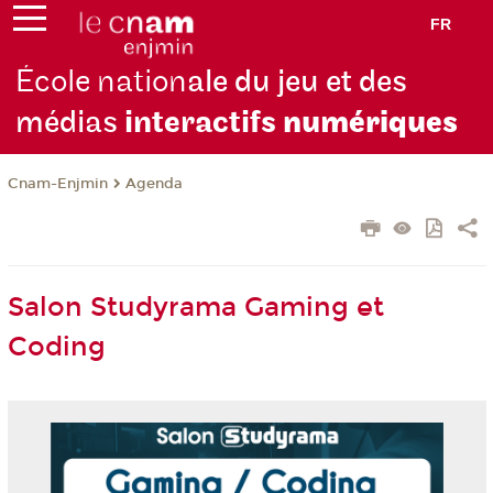
FR
École nation
ale du jeu et des
médias
interactifs
numériques
Cnam-Enjmin
Agenda
Salon Studyrama Gaming et
Coding