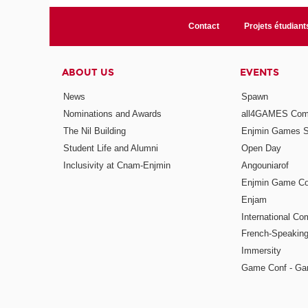
Contact
Projets étudiant
ABOUT US
EVENTS
News
Spawn
Nominations and Awards
all4GAMES Comp
The Nil Building
Enjmin Games 
Student Life and Alumni
Open Day
Inclusivity at Cnam-Enjmin
Angouniarof
Enjmin Game Co
Enjam
International Co
French-Speaking
Immersity
Game Conf - Ga