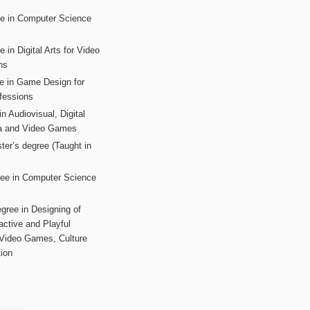
ee in Computer Science
s
 in Digital Arts for Video
ns
ee in Game Design for
fessions
n Audiovisual, Digital
ia and Video Games
ter’s degree (Taught in
ree in Computer Science
gree in Designing of
active and Playful
 Video Games, Culture
ion