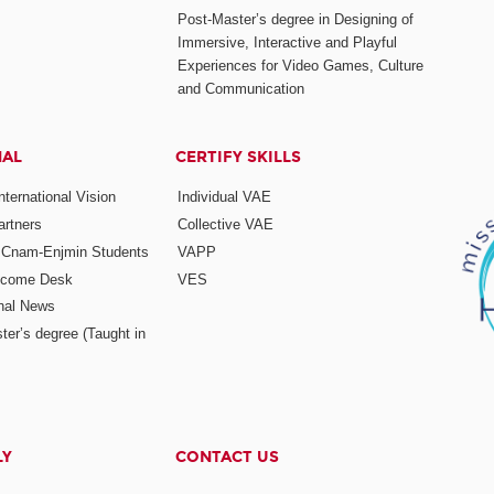
Post-Master’s degree in Designing of
Immersive, Interactive and Playful
Experiences for Video Games, Culture
and Communication
NAL
CERTIFY SKILLS
ternational Vision
Individual VAE
rtners
Collective VAE
r Cnam-Enjmin Students
VAPP
elcome Desk
VES
onal News
ter’s degree (Taught in
LY
CONTACT US