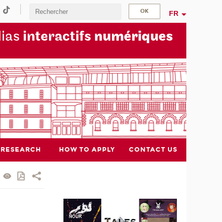
FR
dias
interactifs
numériques
RESEARCH
HOW TO APPLY
CONTACT US