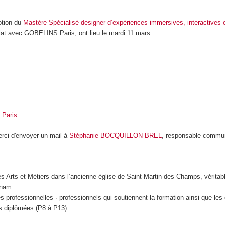
otion du
Mastère Spécialisé designer d’expériences immersives, interactives e
riat avec GOBELINS Paris, ont lieu le mardi 11 mars.
 Paris
erci d'envoyer un mail à
Stéphanie BOCQUILLON BREL
, responsable commun
es Arts et Métiers dans l’ancienne église de Saint-Martin-des-Champs, véritabl
Cnam.
s professionnelles · professionnels qui soutiennent la formation ainsi que les 
ns diplômées (P8 à P13).