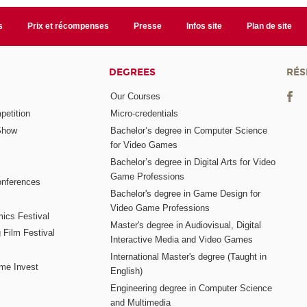
s
Prix et récompenses
Presse
Infos site
Plan de site
DEGREES
RÉS
Our Courses
etition
Micro-credentials
Show
Bachelor’s degree in Computer Science
for Video Games
Bachelor’s degree in Digital Arts for Video
Game Professions
nferences
Bachelor's degree in Game Design for
Video Game Professions
mics Festival
Master's degree in Audiovisual, Digital
 Film Festival
Interactive Media and Video Games
International Master's degree (Taught in
me Invest
English)
Engineering degree in Computer Science
and Multimedia