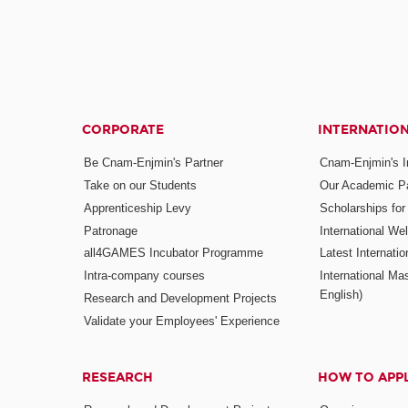
CORPORATE
INTERNATIO
Be Cnam-Enjmin's Partner
Cnam-Enjmin's In
Take on our Students
Our Academic Pa
Apprenticeship Levy
Scholarships fo
Patronage
International W
all4GAMES Incubator Programme
Latest Internati
Intra-company courses
International Mas
English)
Research and Development Projects
Validate your Employees' Experience
RESEARCH
HOW TO APP