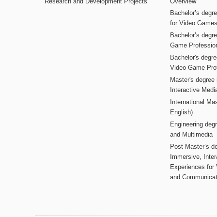
Research and Development Projects
Overview
Bachelor’s degr
for Video Game
Bachelor’s degree
Game Professio
Bachelor's degr
Video Game Pro
Master's degree i
Interactive Med
International Mas
English)
Engineering deg
and Multimedia
Post-Master’s de
Immersive, Inter
Experiences for
and Communicat