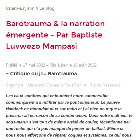
Cnam-Enjmin
Le blog
Barotrauma & la narration
émergente - Par Baptiste
Luvwezo Mampasi
Publié le 17 mai 2022
–
Mis à jour le 16 août 2022
~ Critique du jeu Barotrauma
Copyright ~ Undertow Games & FakeFish. All Rights Reserved.
Les eaux sombres qui entouraient notre submersible
commençaient à s’infiltrer par le pont supérieur. Le pauvre
Haddock ne répondait plus sur radio et j’ai bien peur que la
pression ait eu raison de sa combinaison. Dans notre malheur, le
sous-marin s’est tout de même arrêté de couler, réceptionné par
une roche qui n’a pas manqué de percer un ballast. Même si
nous nous efforçons de réparer coques et systèmes, ce qui nous