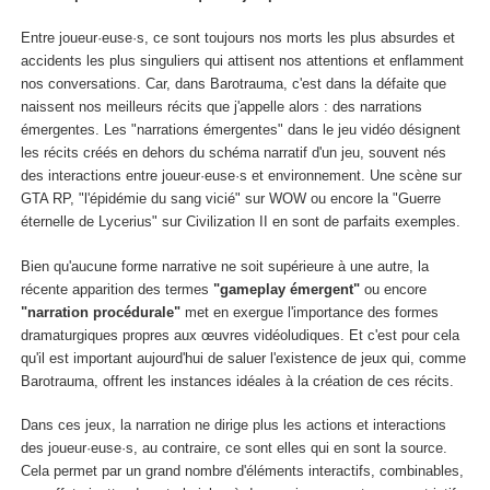
Entre joueur·euse·s, ce sont toujours nos morts les plus absurdes et
accidents les plus singuliers qui attisent nos attentions et enflamment
nos conversations. Car, dans Barotrauma, c'est dans la défaite que
naissent nos meilleurs récits que j'appelle alors : des narrations
émergentes. Les "narrations émergentes" dans le jeu vidéo désignent
les récits créés en dehors du schéma narratif d'un jeu, souvent nés
des interactions entre joueur·euse·s et environnement. Une scène sur
GTA RP, "l'épidémie du sang vicié" sur WOW ou encore la "Guerre
éternelle de Lycerius" sur Civilization II en sont de parfaits exemples.
Bien qu'aucune forme narrative ne soit supérieure à une autre, la
récente apparition des termes
"gameplay émergent"
ou encore
"narration procédurale"
met en exergue l'importance des formes
dramaturgiques propres aux œuvres vidéoludiques. Et c'est pour cela
qu'il est important aujourd'hui de saluer l'existence de jeux qui, comme
Barotrauma, offrent les instances idéales à la création de ces récits.
Dans ces jeux, la narration ne dirige plus les actions et interactions
des joueur·euse·s, au contraire, ce sont elles qui en sont la source.
Cela permet par un grand nombre d'éléments interactifs, combinables,