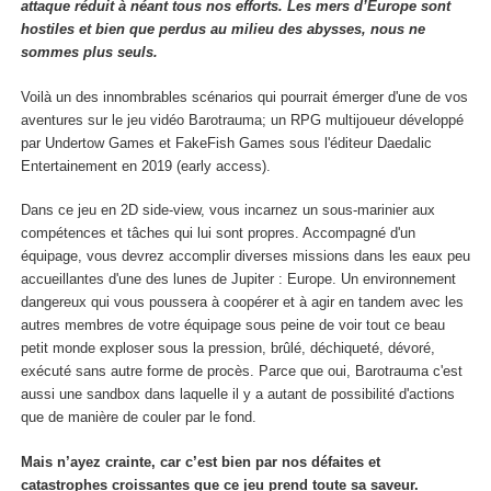
attaque réduit à néant tous nos efforts. Les mers d’Europe sont
hostiles et bien que perdus au milieu des abysses, nous ne
sommes plus seuls.
Voilà un des innombrables scénarios qui pourrait émerger d'une de vos
aventures sur le jeu vidéo Barotrauma; un RPG multijoueur développé
par Undertow Games et FakeFish Games sous l'éditeur Daedalic
Entertainement en 2019 (early access).
Dans ce jeu en 2D side-view, vous incarnez un sous-marinier aux
compétences et tâches qui lui sont propres. Accompagné d'un
équipage, vous devrez accomplir diverses missions dans les eaux peu
accueillantes d'une des lunes de Jupiter : Europe. Un environnement
dangereux qui vous poussera à coopérer et à agir en tandem avec les
autres membres de votre équipage sous peine de voir tout ce beau
petit monde exploser sous la pression, brûlé, déchiqueté, dévoré,
exécuté sans autre forme de procès. Parce que oui, Barotrauma c'est
aussi une sandbox dans laquelle il y a autant de possibilité d'actions
que de manière de couler par le fond.
Mais n’ayez crainte, car c’est bien par nos défaites et
catastrophes croissantes que ce jeu prend toute sa saveur.